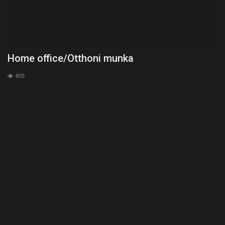
Home office/Otthoni munka
H
805