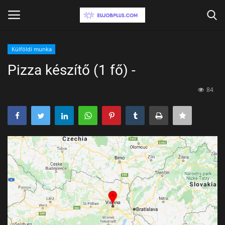
Külföldi munka
Belépés
Regisztráció
Pizza készítő (1 fő) -
Kapcsolat
84
Németország
Ausztria
Aktív álláskeresés
Külföldi munka
Távmunka