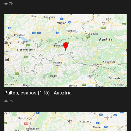
79
Pultos, csapos (1 fő) - Ausztria
76