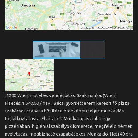
Hirdetési árak
Állásajánlatok
Szolgáltatások
Nyelv
Magyar
English
, 1200 Wien. Hotel és vendéglátás, Szakmunka. (Wien)
Fizetés: 1.540,00 / havi. Bécsi gyorsétterem keres 1 fő pizza
szakácsot csapata bővítése érdekében teljes munkaidős
foglalkoztatásra. Elvárások: Munkatapasztalat egy
pizzériában, higiéniai szabályok ismerete, megfelelő német
nyelvtudás, megbízható csapatjátékos. Munkaidő: Heti 40 óra