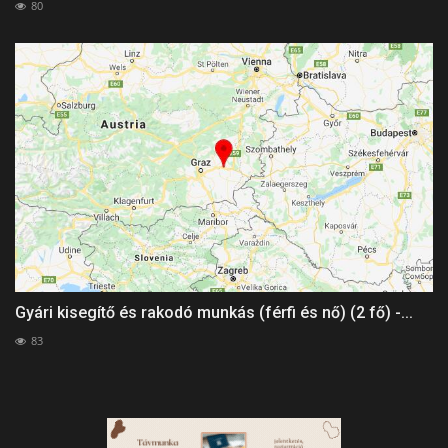
80
Gyári kisegítő és rakodó munkás (férfi és nő) (2 fő) -...
83