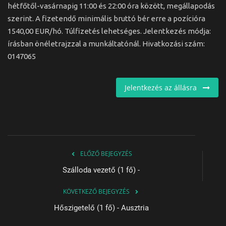
hétfőtől-vasárnapig 11:00 és 22:00 óra között, megállapodás
szerint. A fizetendő minimális bruttó bér erre a pozícióra
1540,00 EUR/hó. Túlfizetés lehetséges. Jelentkezés módja:
írásban önéletrajzzal a munkáltatónál. Hivatkozási szám:
0147065
Jelentkezés az állásra
ELŐZŐ BEJEGYZÉS
Szálloda vezető (1 fő) -
KÖVETKEZŐ BEJEGYZÉS
Hőszigetelő (1 fő) - Ausztria